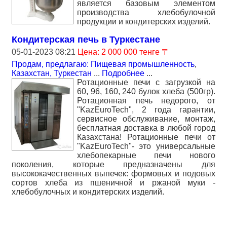
является базовым элементом
производства хлебобулочной
продукции и кондитерских изделий.
Кондитерская печь в Туркестане
05-01-2023 08:21
Цена: 2 000 000 тенге 〒
Продам, предлагаю: Пищевая промышленность
,
Казахстан, Туркестан
...
Подробнее
...
Ротационные печи с загрузкой на
60, 96, 160, 240 булок хлеба (500гр).
Ротационная печь недорого, от
"KazEuroTeсh", 2 года гарантии,
сервисное обслуживание, монтаж,
бесплатная доставка в любой город
Казахстана! Ротационные печи от
"KazEuroTeсh"- это универсальные
хлебопекарные печи нового
поколения, которые предназначены для
высококачественных выпечек: формовых и подовых
сортов хлеба из пшеничной и ржаной муки -
хлебобулочных и кондитерских изделий.