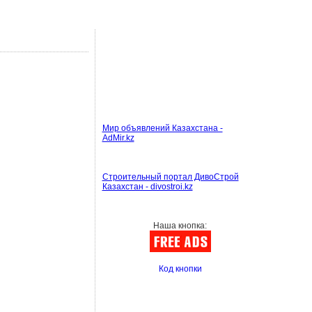
Мир объявлений Казахстана -
AdMir.kz
Строительный портал ДивоСтрой
Казахстан - divostroi.kz
Наша кнопка:
Код кнопки