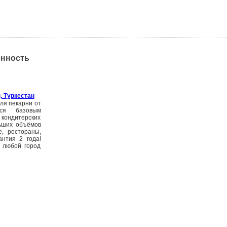
енность
, Туркестан
для пекарни от
тся базовым
кондитерских
ьших объёмов
е, рестораны,
антия 2 года!
в любой город