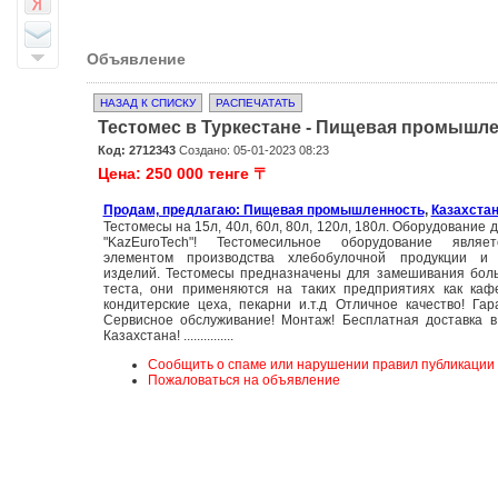
Объявление
НАЗАД К СПИСКУ
РАСПЕЧАТАТЬ
Тестомес в Туркестане - Пищевая промышл
Код: 2712343
Создано: 05-01-2023 08:23
Цена: 250 000 тенге 〒
Продам, предлагаю: Пищевая промышленность
,
Казахстан
Тестомесы на 15л, 40л, 60л, 80л, 120л, 180л. Оборудование 
"KazEuroTech"! Тестомесильное оборудование являе
элементом производства хлебобулочной продукции и 
изделий. Тестомесы предназначены для замешивания бол
теста, они применяются на таких предприятиях как каф
кондитерские цеха, пекарни и.т.д Отличное качество! Гар
Сервисное обслуживание! Монтаж! Бесплатная доставка 
Казахстана! ...............
Сообщить о спаме или нарушении правил публикации
Пожаловаться на объявление