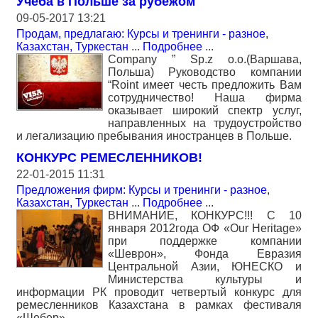
Учёба в Польше за рубежом
09-05-2017 13:21
Продам, предлагаю: Курсы и тренинги - разное
,
Казахстан, Туркестан
...
Подробнее
...
Company ” Sp.z o.o.(Варшава,
Польша) Руководство компании
“Roint имеет честь предложить Вам
сотрудничество! Наша фирма
оказывает широкий спектр услуг,
направленных на трудоустройство
и легализацию пребывания иностранцев в Польше.
КОНКУРС РЕМЕСЛЕННИКОВ!
22-01-2015 11:31
Предложения фирм: Курсы и тренинги - разное
,
Казахстан, Туркестан
...
Подробнее
...
ВНИМАНИЕ, КОНКУРС!!! С 10
января 2012года ОФ «Our Нeritage»
при поддержке компании
«Шеврон», Фонда Евразия
Центральной Азии, ЮНЕСКО и
Министерства культуры и
информации РК проводит четвертый конкурс для
ремесленников Казахстана в рамках фестиваля
«Шебер».