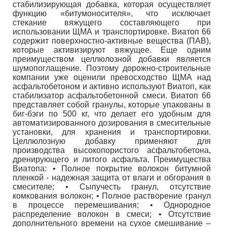
стабилизирующая добавка, которая осуществляет
функцию «битумоносителя», что исключает
стекание вяжущего составляющего при
использовании ЩМА и транспортировке. Виатоп 66
содержит поверхностно-активные вещества (ПАВ),
которые активизируют вяжущее. Еще одним
преимуществом целлюлозной добавки является
шумопоглащение. Поэтому дорожно-строительные
компании уже оценили превосходство ЩМА над
асфальтобетоном и активно используют Виатоп, как
стабилизатор асфальтобетонной смеси. Виатоп 66
представляет собой гранулы, которые упакованы в
биг-бэги по 500 кг, что делает его удобным для
автоматизированного дозирования в смесительные
установки, для хранения и транспортировки.
Целлюлозную добавку применяют для
производства высокопористого асфальтобетона,
дренирующего и литого асфальта. Преимущества
Виатопа: • Полное покрытие волокон битумной
пленкой - надежная защита от влаги и обгорания в
смесителе; • Сыпучесть гранул, отсутствие
комкования волокон; • Полное растворение гранул
в процессе перемешивания; • Однородное
распределение волокон в смеси; • Отсутствие
дополнительного времени на сухое смешивание –