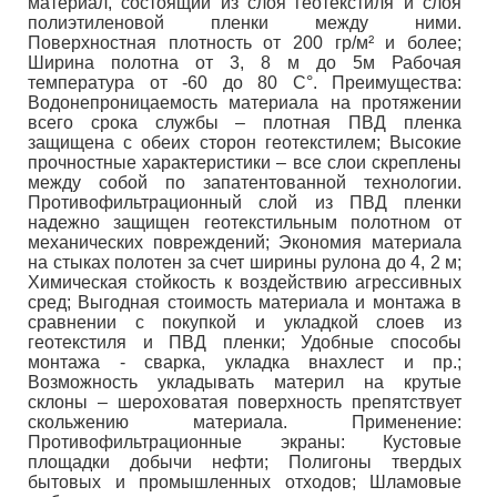
материал, состоящий из слоя геотекстиля и слоя
полиэтиленовой пленки между ними.
Поверхностная плотность от 200 гр/м² и более;
Ширина полотна от 3, 8 м до 5м Рабочая
температура от -60 до 80 С°. Преимущества:
Водонепроницаемость материала на протяжении
всего срока службы – плотная ПВД пленка
защищена с обеих сторон геотекстилем; Высокие
прочностные характеристики – все слои скреплены
между собой по запатентованной технологии.
Противофильтрационный слой из ПВД пленки
надежно защищен геотекстильным полотном от
механических повреждений; Экономия материала
на стыках полотен за счет ширины рулона до 4, 2 м;
Химическая стойкость к воздействию агрессивных
сред; Выгодная стоимость материала и монтажа в
сравнении с покупкой и укладкой слоев из
геотекстиля и ПВД пленки; Удобные способы
монтажа - сварка, укладка внахлест и пр.;
Возможность укладывать материл на крутые
склоны – шероховатая поверхность препятствует
скольжению материала. Применение:
Противофильтрационные экраны: Кустовые
площадки добычи нефти; Полигоны твердых
бытовых и промышленных отходов; Шламовые