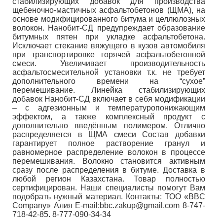
стабилизирующих добавок для производства
щебеночно-мастичных асфальтобетонов (ЩМА), на
основе модифицированного битума и целлюлозных
волокон. Нанобит-СД предупреждает образование
битумных пятен при укладке асфальтобетона.
Исключает стекание вяжущего в кузов автомобиля
при транспортировке горячей асфальтобетонной
смеси. Увеличивает производительность
асфальтосмесительной установки т.к. не требует
дополнительного времени на “сухое”
перемешивание. Линейка стабилизирующих
добавок Нанобит-СД включает в себя модификации
– с адгезионным и температуропонижающим
эффектом, а также комплексный продукт с
дополнительно введённым полимером. Отлично
распределяется в ЩМА смеси Состав добавки
гарантирует полное растворение гранул и
равномерное распределение волокон в процессе
перемешивания. Волокно становится активным
сразу после распределения в битуме. Доставка в
любой регион Казахстана. Товар полностью
сертифицирован. Наши специалисты помогут Вам
подобрать нужный материал. Контакты: ТОО «BBC
Company» Алия E-mail:bbc.zakup@gmail.com 8-747-
718-42-85. 8-777-090-34-34