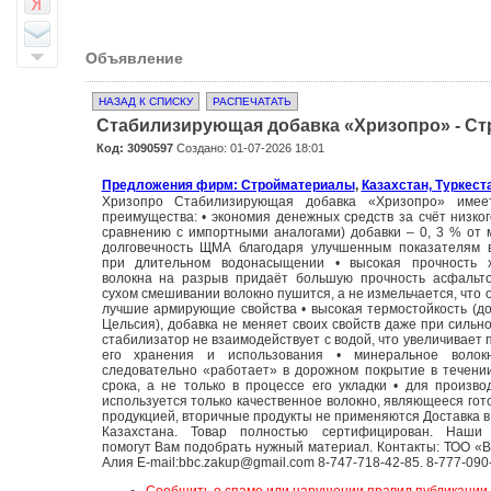
Объявление
НАЗАД К СПИСКУ
РАСПЕЧАТАТЬ
Стабилизирующая добавка «Хризопро» - С
Код: 3090597
Создано: 01-07-2026 18:01
Предложения фирм: Стройматериалы
,
Казахстан, Туркест
Хризопро Стабилизирующая добавка «Хризопро» имее
преимущества: • экономия денежных средств за счёт низког
сравнению с импортными аналогами) добавки – 0, 3 % от 
долговечность ЩМА благодаря улучшенным показателям в
при длительном водонасыщении • высокая прочность х
волокна на разрыв придаёт большую прочность асфальто
сухом смешивании волокно пушится, а не измельчается, что 
лучшие армирующие свойства • высокая термостойкость (до
Цельсия), добавка не меняет своих свойств даже при сильно
стабилизатор не взаимодействует с водой, что увеличивает 
его хранения и использования • минеральное волок
следовательно «работает» в дорожном покрытие в течени
срока, а не только в процессе его укладки • для произво
используется только качественное волокно, являющееся гот
продукцией, вторичные продукты не применяются Доставка в
Казахстана. Товар полностью сертифицирован. Наши
помогут Вам подобрать нужный материал. Контакты: ТОО 
Алия E-mail:bbc.zakup@gmail.com 8-747-718-42-85. 8-777-090