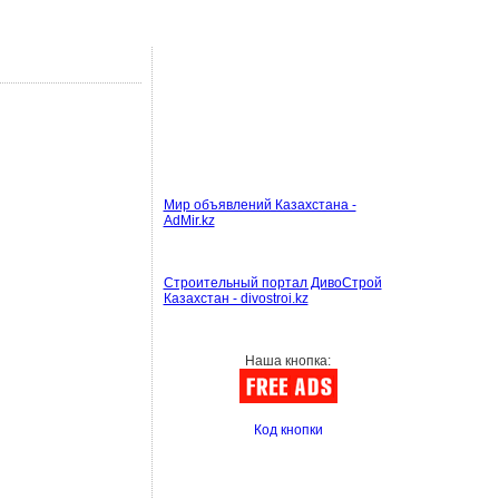
Мир объявлений Казахстана -
AdMir.kz
Строительный портал ДивоСтрой
Казахстан - divostroi.kz
Наша кнопка:
Код кнопки