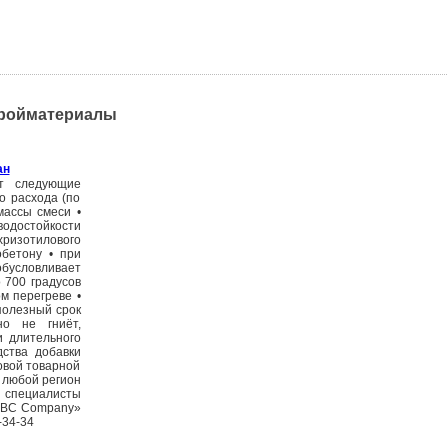
тройматериалы
ан
т следующие
о расхода (по
массы смеси •
одостойкости
ризотилового
бетону • при
обусловливает
 700 градусов
м перегреве •
полезный срок
но не гниёт,
и длительного
дства добавки
овой товарной
 любой регион
 специалисты
«BBC Company»
-34-34